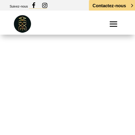
Contactez-nous
Suivez-nous
Réforme des
encres de
tatouage