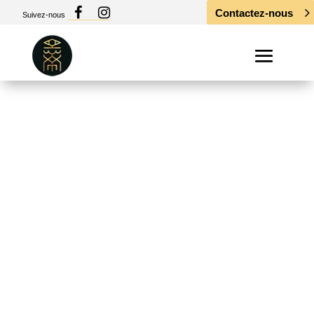
Contactez-nous
Suivez-nous
Rencontrez
l’artiste du
réalisme : Gabin
tattoo