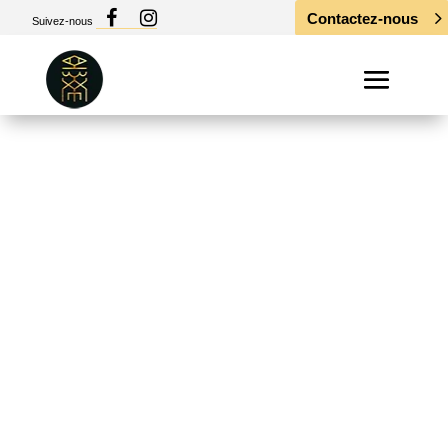
Contactez-nous
Suivez-nous
Du 25 au 27 avril,
nouveau guest
chez ARXE tattoo